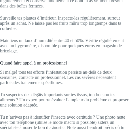
régulièrement et conserve uniquement ce dont tu as vraiment besoin
dans des boîtes fermées.
Surveille tes plantes d’intérieur. Inspecte-les régulièrement, surtout
après un achat. Ne laisse pas les fruits mûrir trop longtemps dans ta
corbeille.
Maintiens un taux d’humidité entre 40 et 50%. Vérifie régulièrement
avec un hygromètre, disponible pour quelques euros en magasin de
bricolage.
Quand faire appel à un professionnel
Si malgré tous tes efforts l’infestation persiste au-delà de deux
semaines, contacte un professionnel. Les cas sévères nécessitent
parfois des traitements spécifiques.
Tu suspectes des dégâts importants sur tes tissus, ton bois ou tes
aliments ? Un expert pourra évaluer l’ampleur du problème et proposer
une solution adaptée.
Tu n’arrives pas à identifier l’insecte avec certitude ? Une photo nette
avec ton téléphone (utilise le mode macro si possible) aidera un
spécialiste à poser le bon diagnostic. Note aussi l’endroit précis où tu