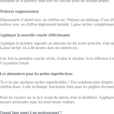
demande de la patience mais elle est cruciale pour un résultat propre.
Nettoyer soigneusement
Dépoussiére d’abord avec un chiffon sec. Prépare un mélange d’eau tièd
surface avec un chiffon légèrement humide. Laisse sécher complètement 
Appliquer la nouvelle couche réfléchissante
Applique la peinture argentée au pinceau sur les zones poncées. Fais de
Laisse sécher 24 à 48 heures dans un endroit sec.
Une fois la première couche sèche, évalue le résultat. Si la réflexion 
l’oxydation future.
Les alternatives pour les petites imperfections
Tu n’as que quelques taches superficielles ? Des solutions plus simples
chiffon doux. Cette technique fonctionne bien pour les piqûres récentes
Pour les rayures sur la face avant du miroir, teste le dentifrice. Appliq
rayures profondes mais les rend moins visibles.
Quand faire appel à un professionnel ?