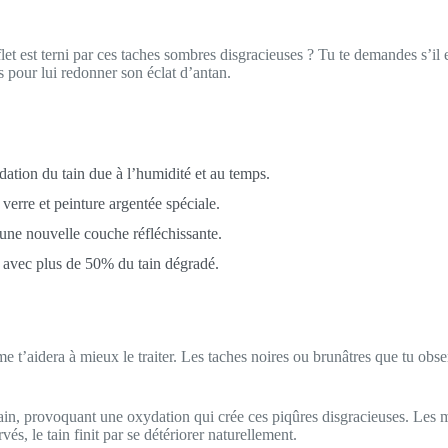
t est terni par ces taches sombres disgracieuses ? Tu te demandes s’il e
s pour lui redonner son éclat d’antan.
ation du tain due à l’humidité et au temps.
 verre et peinture argentée spéciale.
une nouvelle couche réfléchissante.
x avec plus de 50% du tain dégradé.
e t’aidera à mieux le traiter. Les taches noires ou brunâtres que tu obs
e tain, provoquant une oxydation qui crée ces piqûres disgracieuses. Les m
és, le tain finit par se détériorer naturellement.