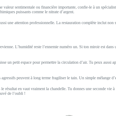
une valeur sentimentale ou financière importante, confie-le à un spéciali
 chimiques puissants comme le nitrate d’argent.
ssi une attention professionnelle. La restauration complète inclut non s
 revienne. L’humidité reste l’ennemie numéro un. Si ton miroir est dans
se un petit espace pour permettre la circulation d’air. Tu peux aussi app
agressifs peuvent à long terme fragiliser le tain. Un simple mélange d’e
s le résultat en vaut vraiment la chandelle. Tu donnes une seconde vie 
auvé de l’oubli !