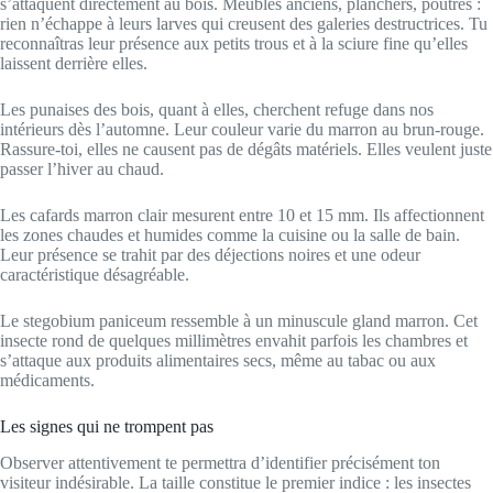
s’attaquent directement au bois. Meubles anciens, planchers, poutres :
rien n’échappe à leurs larves qui creusent des galeries destructrices. Tu
reconnaîtras leur présence aux petits trous et à la sciure fine qu’elles
laissent derrière elles.
Les punaises des bois, quant à elles, cherchent refuge dans nos
intérieurs dès l’automne. Leur couleur varie du marron au brun-rouge.
Rassure-toi, elles ne causent pas de dégâts matériels. Elles veulent juste
passer l’hiver au chaud.
Les cafards marron clair mesurent entre 10 et 15 mm. Ils affectionnent
les zones chaudes et humides comme la cuisine ou la salle de bain.
Leur présence se trahit par des déjections noires et une odeur
caractéristique désagréable.
Le stegobium paniceum ressemble à un minuscule gland marron. Cet
insecte rond de quelques millimètres envahit parfois les chambres et
s’attaque aux produits alimentaires secs, même au tabac ou aux
médicaments.
Les signes qui ne trompent pas
Observer attentivement te permettra d’identifier précisément ton
visiteur indésirable. La taille constitue le premier indice : les insectes