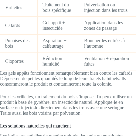
Traitement du
Pulvérisation ou
Vrillettes
bois spécifique
injection dans les trous
Gel appât +
Application dans les
Cafards
insecticide
zones de passage
Punaises des
Aspiration +
Boucher les entrées à
bois
calfeutrage
l’automne
Réduction
Ventilation + réparation
Cloportes
humidité
fuites
Les gels appâts fonctionnent remarquablement bien contre les cafards.
Dépose-en de petites quantités le long de leurs trajets habituels. Ils
consommeront le produit et contamineront toute la colonie.
Pour les vrillettes, un traitement du bois s’impose. Tu peux utiliser un
produit à base de pyrèthre, un insecticide naturel. Applique-le en
surface ou injecte-le directement dans les trous avec une seringue.
Traite aussi les bois voisins par prévention.
Les solutions naturelles qui marchent
Les huiles essentielles de menthe poivrée, lavande ou eucalyptus