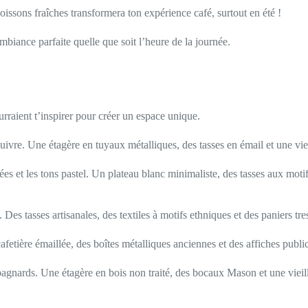
 boissons fraîches transformera ton expérience café, surtout en été !
mbiance parfaite quelle que soit l’heure de la journée.
ourraient t’inspirer pour créer un espace unique.
en cuivre. Une étagère en tuyaux métalliques, des tasses en émail et une v
rées et les tons pastel. Un plateau blanc minimaliste, des tasses aux mot
. Des tasses artisanales, des textiles à motifs ethniques et des paniers
afetière émaillée, des boîtes métalliques anciennes et des affiches public
mpagnards. Une étagère en bois non traité, des bocaux Mason et une viei